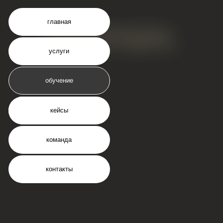
главная
помогаем вашему бренду
по
откликнуться в сердцах ца.
от
услуги
ко
дл
со
обучение
кл
о компании
кейсы
команда
контакты