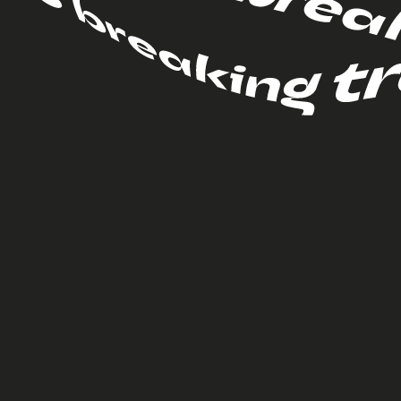
управление репутацией
комму
страте