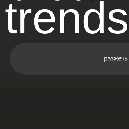
trends
разжечь интерес