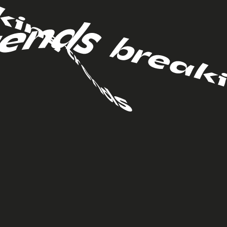
проконсультироваться
никационная
гия для бренда