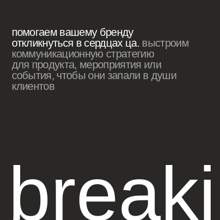
могаем вашему бренду
кликнуться в сердцах ца.
выстроим
ммуникационную стратегию
я продукта, мероприятия или
бытия, чтобы они запали в души
иентов
breakin